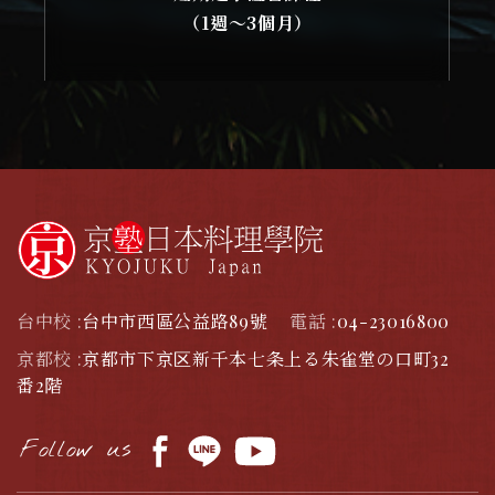
（1週～3個月）
台中校 :
台中市西區公益路89號
電話 :
04-23016800
京都校 :
京都市下京区新千本七条上る朱雀堂の口町32
番2階
Follow us