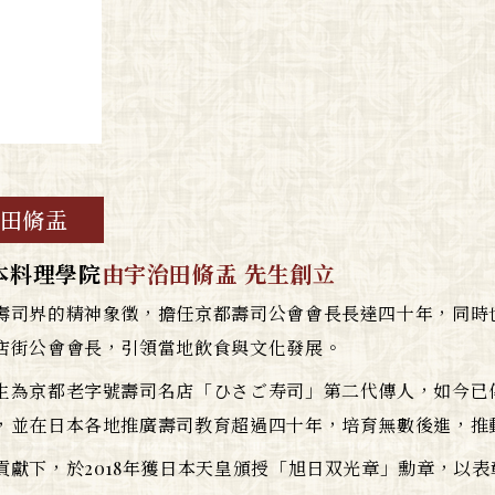
田脩盂
本料理學院
由宇治田脩盂 先生創立
壽司界的精神象徵，擔任京都壽司公會會長長達四十年，同時
店街公會會長，引領當地飲食與文化發展。
生為京都老字號壽司名店「ひさご寿司」第二代傳人，如今已
，並在日本各地推廣壽司教育超過四十年，培育無數後進，推
貢獻下，於2018年獲日本天皇頒授「旭日双光章」勳章，以