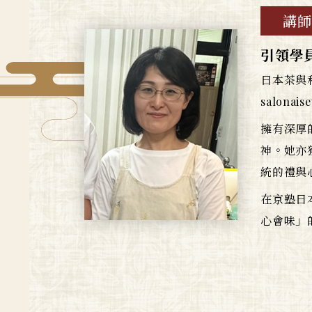
講師
引領學
日本茶與
salon
擁有深厚
神。她亦
統的禮與
在京塾日
心會味」