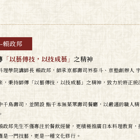
-賴政邦
傳
「以藝傳技，以技成藝」
之精神
料理學院講師長 賴政邦，師承京都壽司界泰斗、京塾創辦人 
來，秉持師傳「以藝傳技，以技成藝」之精神，致力於將正統
中千鳥壽司，並開設 鮨千本無菜單壽司餐廳，以嚴謹的職人
。
賴政邦先生不僅專注於餐飲經營，更積極推廣日本料理教育，
僅是一門技藝，更是一種文化修行。