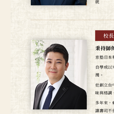
就
校長
秉持師
京塾日本
自學成以
灣。
他創立台
味與格調
多年來，
讓壽司不