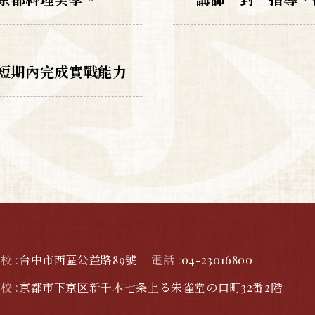
短期內完成實戰能力
校 :
台中市西區公益路89號
電話 :
04-23016800
校 :
京都市下京区新千本七条上る朱雀堂の口町32番2階