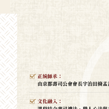
正統師承：
由京都壽司公會會長宇治田脩盂
文化融入：
課程結合壽司禮法、職人心法與