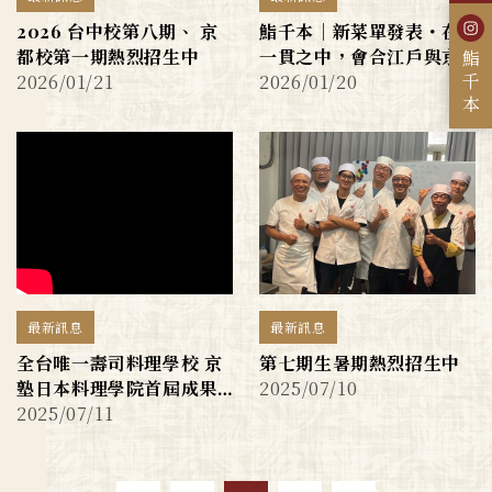
2026 台中校第八期、 京
鮨千本｜新菜單發表・在
都校第一期熱烈招生中
一貫之中，會合江戶與京
鮨千本
2026/01/21
2026/01/20
都
最新訊息
最新訊息
全台唯一壽司料理學校 京
第七期生暑期熱烈招生中
2025/07/10
塾日本料理學院首屆成果
2025/07/11
展吸睛