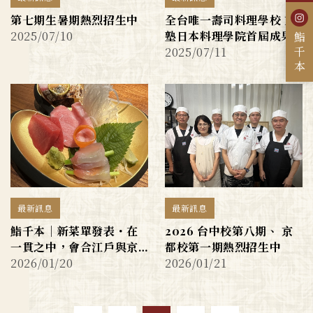
第七期生暑期熱烈招生中
全台唯一壽司料理學校 京
2025/07/10
塾日本料理學院首屆成果
鮨千本
2025/07/11
展吸睛
最新訊息
最新訊息
鮨千本｜新菜單發表・在
2026 台中校第八期、 京
一貫之中，會合江戶與京
都校第一期熱烈招生中
2026/01/20
2026/01/21
都